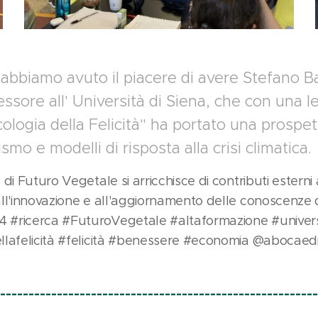
bbiamo avuto il piacere di avere Stefano Bar
sore all' Università di Siena, che con una le
cologia della Felicità" ha portato una prospet
mo e modelli di risposta alla crisi climatica.
di Futuro Vegetale si arricchisce di contributi esterni
ll'innovazione e all'aggiornamento delle conoscenze di
#ricerca #FuturoVegetale #altaformazione #univers
lafelicità #felicità #benessere #economia @abocaedi
---------------------------------------------------