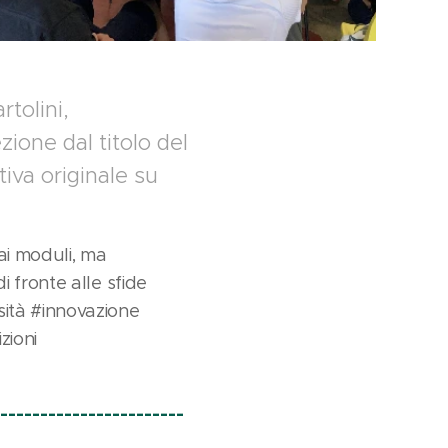
tolini,
zione dal titolo del
tiva originale su
 ai moduli, ma
 fronte alle sfide
ità #innovazione
zioni
---------------------