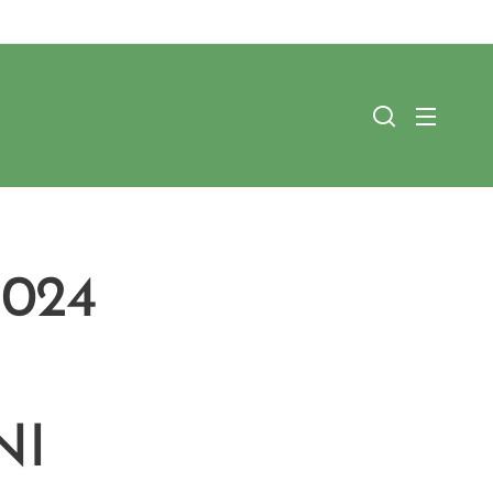
024
NI