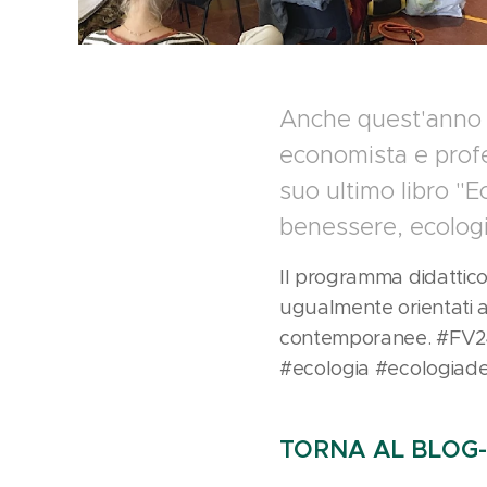
Anche quest'anno a
economista e profes
suo ultimo libro "E
benessere, ecologis
Il programma didattico 
ugualmente orientati a
contemporanee. #FV24 
#ecologia #ecologiadel
TORNA AL BLOG--------